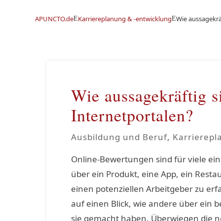
APUNCTO.de
Karriereplanung & -entwicklung
Wie aussagekrä
E
E
Wie aussagekräftig 
Internetportalen?
Ausbildung und Beruf
,
Karrierepl
Online-Bewertungen sind für viele ei
über ein Produkt, eine App, ein Resta
einen potenziellen Arbeitgeber zu erf
auf einen Blick, wie andere über ei
sie gemacht haben. Überwiegen die 