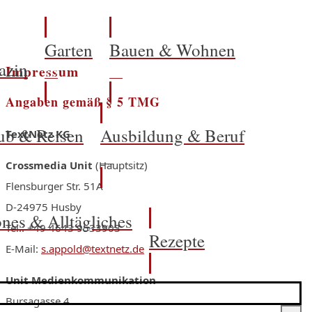
Garten
Bauen & Wohnen
azin
Impressum
Angaben gemäß § 5 TMG
ub & Reisen
Ausbildung & Beruf
TextNetz KG
Crossmedia Unit
(Hauptsitz)
Flensburger Str. 51A
D-24975 Husby
nes & Alltägliches
Tel.: +49 4643 9533903
Rezepte
E-Mail:
s.appold@textnetz.de
Unit Medienkommunikation
Bursagasse 4