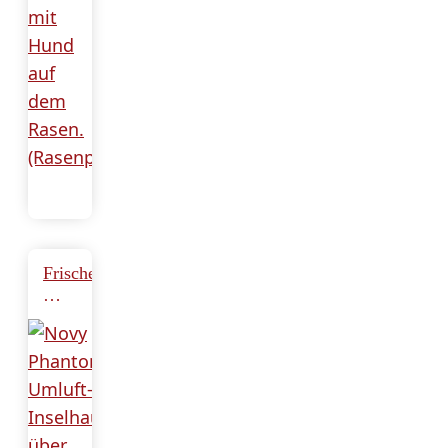
jeden
Garten
Frischer
Wind
fürs
Küchendesign