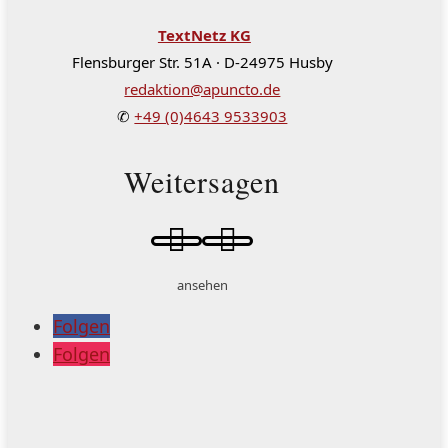
TextNetz KG
Flensburger Str. 51A · D-24975 Husby
redaktion@apuncto.de
✆
+49 (0)4643 9533903
Weitersagen


ansehen
Folgen
Folgen