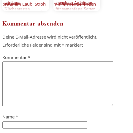
wird aus
tauschen: Anleitung
Küchenresten
für samenfeste Sorten
schwarzes Gold für
im Garten
den Garten
Kommentar absenden
Deine E-Mail-Adresse wird nicht veröffentlicht.
Erforderliche Felder sind mit
*
markiert
Kommentar
*
Name
*