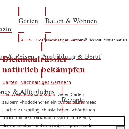
Garten
Bauen & Wohnen
azin
APUNCTO.de
Nachhaltiges Gärtnern
Dickmaulrüssler natürl
E
E
ub & Reisen
Ausbildung & Beruf
Dickmaulrüssler
natürlich bekämpfen
Garten
,
Nachhaltiges Gärtnern
nes & Alltägliches
Lila, Weiß, Rosa und Rot: In vielen Gärten
Rezepte
zaubern Rhododendren ein buntes Blütenmeer.
Doch die ursprünglich asiatischen Schönheiten
haben mit dem Dickmaulrüssler einen Feind,
der ihnen ober- und unterirdisch gravierende