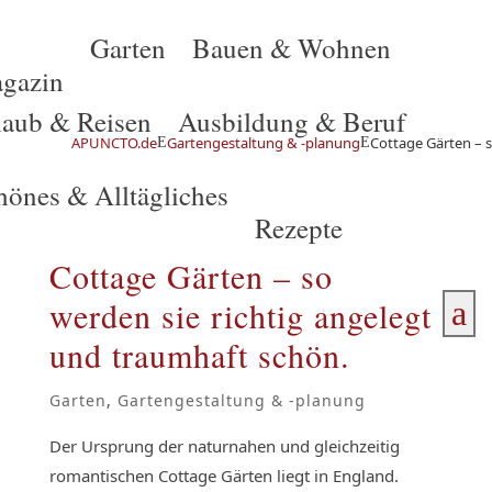
Garten
Bauen & Wohnen
gazin
laub & Reisen
Ausbildung & Beruf
APUNCTO.de
Gartengestaltung & -planung
Cottage Gärten – s
E
E
hönes & Alltägliches
Rezepte
Cottage Gärten – so
werden sie richtig angelegt
a
und traumhaft schön.
Garten
,
Gartengestaltung & -planung
Der Ursprung der naturnahen und gleichzeitig
romantischen Cottage Gärten liegt in England.