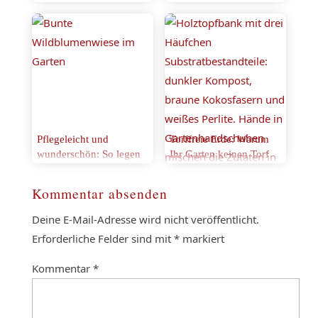
wissen
Pflegeleicht und
Torffreie Erde: Warum
wunderschön: So legen
Ihr Garten keinen Torf
Sie Wildblumenwiesen
braucht und welche
im Garten an
Alternativen wirklich
Kommentar absenden
funktionieren
Deine E-Mail-Adresse wird nicht veröffentlicht.
Erforderliche Felder sind mit
*
markiert
Kommentar
*