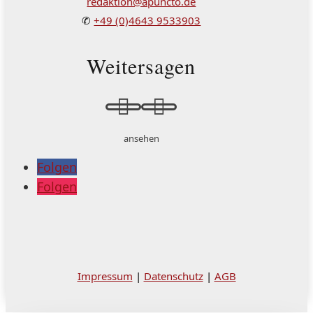
redaktion@apuncto.de
✆
+49 (0)4643 9533903
Weitersagen


ansehen
Folgen
Folgen
Impressum
|
Datenschutz
|
AGB