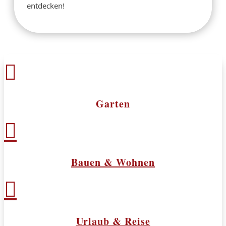
entdecken!

Garten

Bauen & Wohnen

Urlaub & Reise