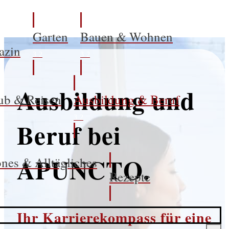
Garten
Bauen & Wohnen
azin
Ausbildung und
ub & Reisen
Ausbildung & Beruf
Beruf bei
APUNCTO.
nes & Alltägliches
Rezepte
Ihr Karrierekompass für eine