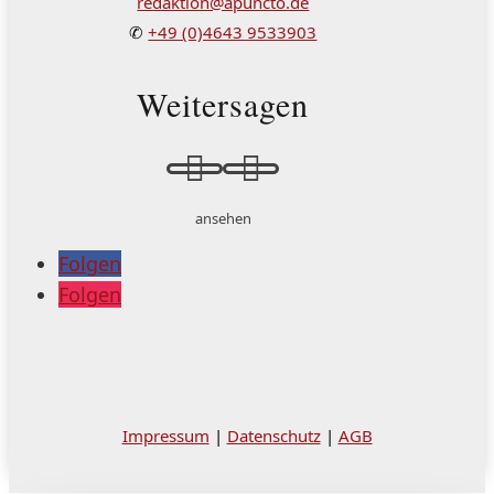
redaktion@apuncto.de
✆
+49 (0)4643 9533903
Weitersagen


ansehen
Folgen
Folgen
Impressum
|
Datenschutz
|
AGB