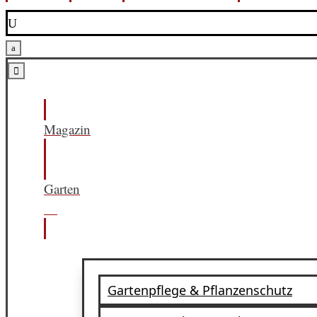
U
a

Magazin
Garten
Gartenpflege & Pflanzenschutz