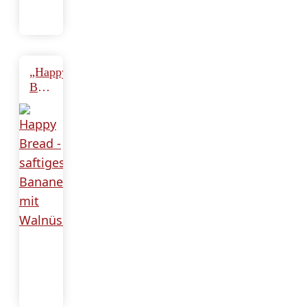
„Happy
Bread“
–
saftiges
Bananenbrot
mit
Walnüssen